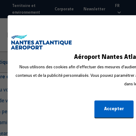
Aller
Territoire et
FR
Corporate
Newsletter
au
environnement
Top
contenu
nav
principal
Aéroport Nantes Atla
tique
Nous utilisons des cookies afin d’effectuer des mesures d'audienc
contenus et de la publicité personnalisés. Vous pouvez paramétrer à
tre départ
dans l
du voyage
de voyage
Accepter
a peur en avion
amille ou avec un bébé
eant seul