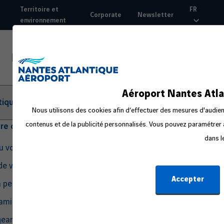
Aller
Territoire et
FR
Corporate
Newsletter
au
environnement
Top
contenu
nav
principal
Aéroport Nantes Atla
tique
Nous utilisons des cookies afin d’effectuer des mesures d'audienc
contenus et de la publicité personnalisés. Vous pouvez paramétrer à
tre départ
dans l
du voyage
de voyage
Accepter
a peur en avion
amille ou avec un bébé
eant seul