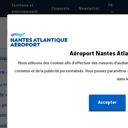
Aller
Territoire et
FR
Corporate
Newsletter
au
environnement
Top
contenu
nav
principal
Aéroport Nantes Atla
tique
Nous utilisons des cookies afin d’effectuer des mesures d'audienc
contenus et de la publicité personnalisés. Vous pouvez paramétrer à
tre départ
dans l
du voyage
de voyage
Accepter
a peur en avion
amille ou avec un bébé
eant seul