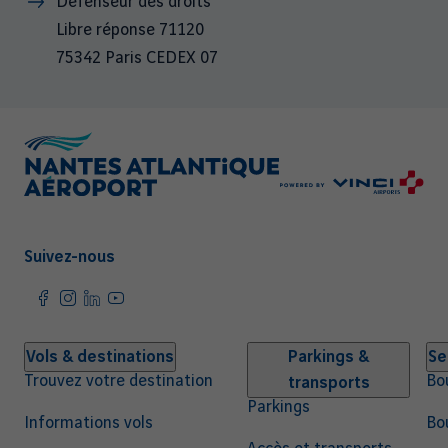
Défenseur des droits
Libre réponse 71120
75342 Paris CEDEX 07
Suivez-nous
Navigation
Vols & destinations
Parkings &
Se
Trouvez votre destination
Bo
transports
principale
Parkings
Informations vols
Bo