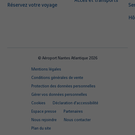
Accès et transports
Réservez votre voyage
Ser
Hô
© Aéroport Nantes Atlantique 2026
Footer
Mentions légales
quick
Conditions générales de vente
links
Protection des données personnelles
Gérer vos données personnelles
Cookies
Déclaration d'accessibilité
Espace presse
Partenaires
Nous rejoindre
Nous contacter
Plan du site