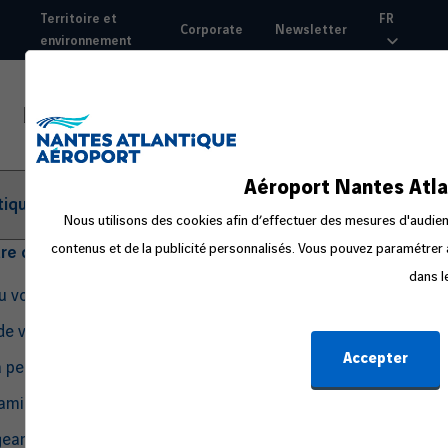
Aller
Territoire et
FR
Corporate
Newsletter
au
environnement
Top
contenu
nav
principal
Aéroport Nantes Atla
tique
Nous utilisons des cookies afin d’effectuer des mesures d'audienc
contenus et de la publicité personnalisés. Vous pouvez paramétrer à
tre départ
dans l
du voyage
de voyage
Accepter
a peur en avion
amille ou avec un bébé
eant seul