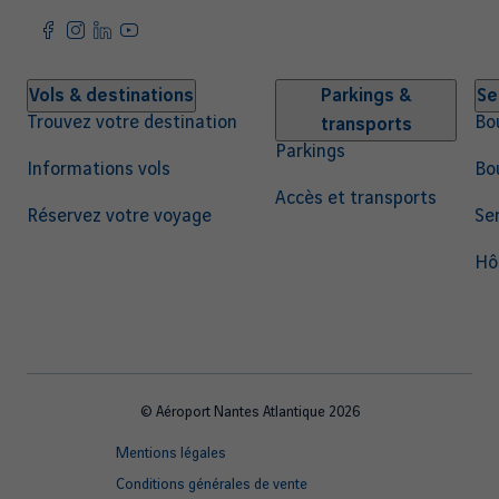
Navigation
Vols & destinations
Parkings &
Se
Trouvez votre destination
Bo
transports
principale
Parkings
Informations vols
Bo
Accès et transports
Réservez votre voyage
Ser
Hô
© Aéroport Nantes Atlantique 2026
Footer
Mentions légales
quick
Conditions générales de vente