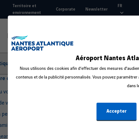
Aller
Territoire et
FR
Corporate
Newsletter
au
environnement
Top
contenu
nav
principal
Aéroport Nantes Atla
tique
Nous utilisons des cookies afin d’effectuer des mesures d'audienc
contenus et de la publicité personnalisés. Vous pouvez paramétrer à
tre départ
dans l
du voyage
de voyage
Accepter
a peur en avion
amille ou avec un bébé
eant seul