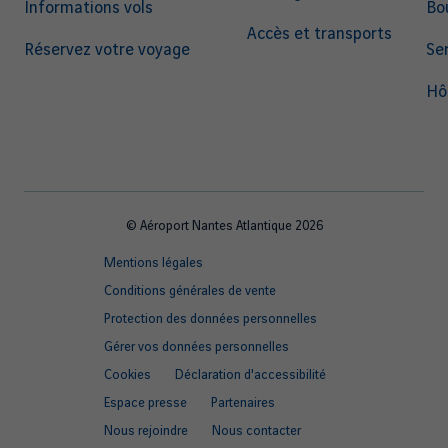
Informations vols
Bo
Accès et transports
Réservez votre voyage
Ser
Hô
© Aéroport Nantes Atlantique 2026
Footer
Mentions légales
quick
Conditions générales de vente
links
Protection des données personnelles
Gérer vos données personnelles
Cookies
Déclaration d'accessibilité
Espace presse
Partenaires
Nous rejoindre
Nous contacter