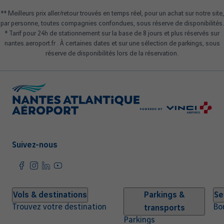
** Meilleurs prix aller/retour trouvés en temps réel, pour un achat sur notre site,
par personne, toutes compagnies confondues, sous réserve de disponibilités.
* Tarif pour 24h de stationnement sur la base de 8 jours et plus réservés sur
nantes.aeroport.fr . À certaines dates et sur une sélection de parkings, sous
réserve de disponibilités lors de la réservation.
Suivez-nous
Navigation
Vols & destinations
Parkings &
Se
Trouvez votre destination
Bo
transports
principale
Parkings