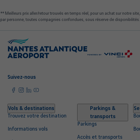
** Meilleurs prix aller/retour trouvés en temps réel, pour un achat sur notre site,
par personne, toutes compagnies confondues, sous réserve de disponibilités.
Suivez-nous
Navigation
Vols & destinations
Parkings &
Se
Trouvez votre destination
Bo
transports
principale
Parkings
Informations vols
Bo
Accès et transports