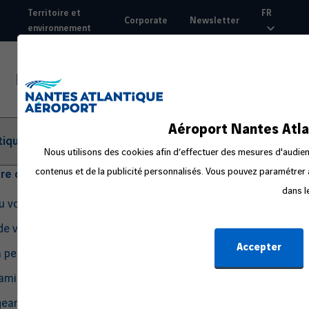
Aller
Territoire et
FR
Corporate
Newsletter
au
environnement
Top
contenu
nav
principal
Aéroport Nantes Atla
tique
Nous utilisons des cookies afin d’effectuer des mesures d'audienc
contenus et de la publicité personnalisés. Vous pouvez paramétrer à
tre départ
dans l
du voyage
de voyage
Accepter
a peur en avion
amille ou avec un bébé
eant seul