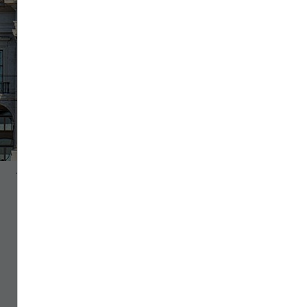
Au Portugal, la
douceur de vivre
règne. Entre
farniente et riche
patrimoine culturel,
le pays fait face à
l’océan Atlantique.
Découvrez les