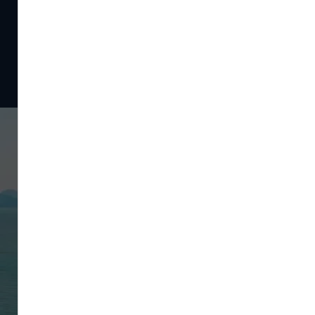
Portugal
sur Instagram
Plongez dans l'ambiance des destinations desservies
depuis Nantes sur notre compte Instagram !
#portugal