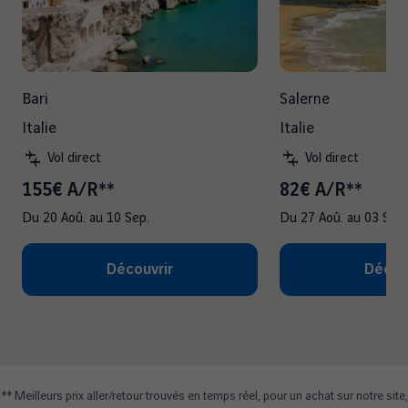
Bari
Salerne
Italie
Italie
Vol direct
Vol direct
155€ A/R**
82€ A/R**
Du
20 Aoû.
au
10 Sep.
Du
27 Aoû.
au
03 Sep.
Découvrir
Décou
** Meilleurs prix aller/retour trouvés en temps réel, pour un achat sur notre site,