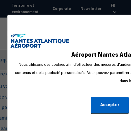
Aller
Territoire et
FR
Corporate
Newsletter
au
environnement
Top
contenu
nav
principal
Aéroport Nantes Atla
tique
Nous utilisons des cookies afin d’effectuer des mesures d'audienc
contenus et de la publicité personnalisés. Vous pouvez paramétrer à
tre départ
dans l
du voyage
de voyage
Accepter
a peur en avion
amille ou avec un bébé
eant seul