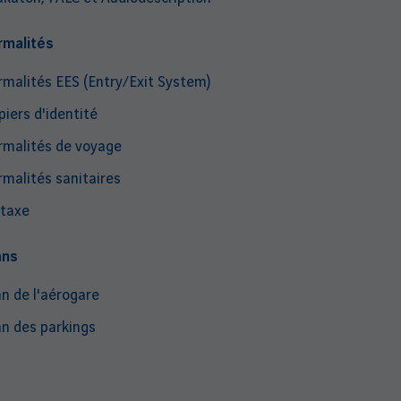
rmalités
rmalités EES (Entry/Exit System)
piers d'identité
rmalités de voyage
rmalités sanitaires
taxe
ans
an de l'aérogare
an des parkings