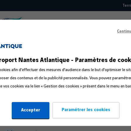
Terr
Top
nav
Contin
Guide pratique
roport Nantes Atlantique - Paramètres de cook
éparer votre départ
okies afin d’effectuer des mesures d'audience dans le but d'optimiser le sit
oposer des contenus et de la publicité personnalisés. Vous pouvez paramétr
s étapes du voyage
ite vos cookies via le lien « Gestion des cookies » présent dans le menu en ba
mpagnon de voyage
stion de la peur en avion
Paramétrer les cookies
Accepter
yager en famille ou avec un bébé
fant voyageant seul