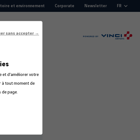
itoire et environnement
Corporate
Newsletter
FR
uer sans accepter →
ies
e et d’améliorer votre
er à tout moment de
s de page.