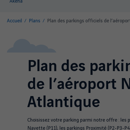
Akena
Fil
Accueil
Plans
Plan des parkings officiels de l’aéropo
d'Ariane
Plan des parkin
de l’aéroport 
Atlantique
Choisissez votre parking parmi notre offre : les 
Navette (P11), les parkings Proximité (P2-P3-P4-