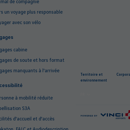
imal de compagnie
rs un voyage plus responsable
yager avec son vélo
gages
gages cabine
gages de soute et hors format
Top
gages manquants à l'arrivée
Territoire et
Corpor
nav
environnement
cessibilité
FR
rsonne à mobilité réduite
bellisation S3A
ilités d'accueil et d'accès
katon, FALC et Audiodescription