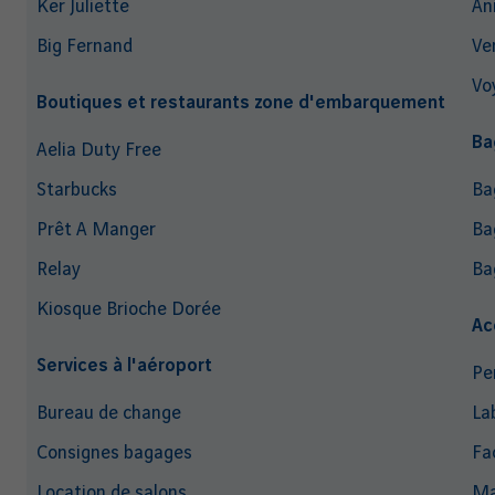
Ker Juliette
An
Big Fernand
Ve
Vo
Boutiques et restaurants zone d'embarquement
Ba
Aelia Duty Free
Starbucks
Ba
Prêt A Manger
Ba
Relay
Ba
Kiosque Brioche Dorée
Ac
Services à l'aéroport
Pe
Bureau de change
La
Consignes bagages
Fac
Location de salons
Ma