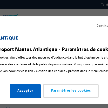
Terr
Top
nav
Contin
Guide pratique
roport Nantes Atlantique - Paramètres de cook
éparer votre départ
okies afin d’effectuer des mesures d'audience dans le but d'optimiser le sit
oposer des contenus et de la publicité personnalisés. Vous pouvez paramétr
s étapes du voyage
ite vos cookies via le lien « Gestion des cookies » présent dans le menu en ba
mpagnon de voyage
stion de la peur en avion
Paramétrer les cookies
Accepter
yager en famille ou avec un bébé
fant voyageant seul