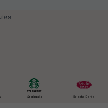
uliette
y
Starbucks
Brioche Dorée