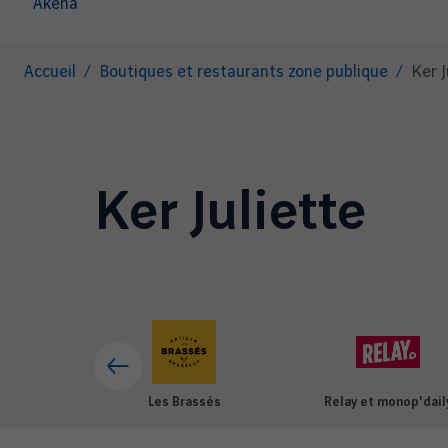
Akena
Fil
Accueil
Boutiques et restaurants zone publique
Ker J
d'Ariane
Ker Juliette
Les Brassés
Relay et monop'dail