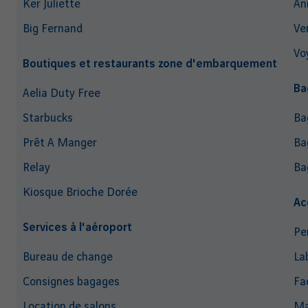
Ker Juliette
An
Big Fernand
Ve
Vo
Boutiques et restaurants zone d'embarquement
Ba
Aelia Duty Free
Starbucks
Ba
Prêt A Manger
Ba
Relay
Ba
Kiosque Brioche Dorée
Ac
Services à l'aéroport
Pe
Bureau de change
La
Consignes bagages
Fac
Location de salons
Ma