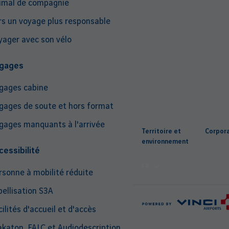
imal de compagnie
rs un voyage plus responsable
yager avec son vélo
gages
gages cabine
gages de soute et hors format
Top
gages manquants à l'arrivée
Territoire et
Corpor
nav
environnement
cessibilité
FR
rsonne à mobilité réduite
bellisation S3A
ilités d'accueil et d'accès
katon, FALC et Audiodescription