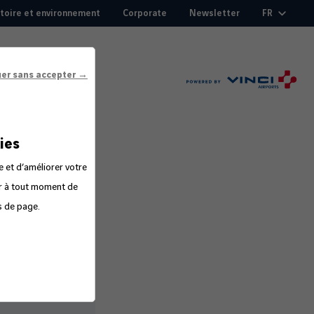
itoire et environnement
Corporate
Newsletter
FR
uer sans accepter →
ies
e et d’améliorer votre
er à tout moment de
s de page.