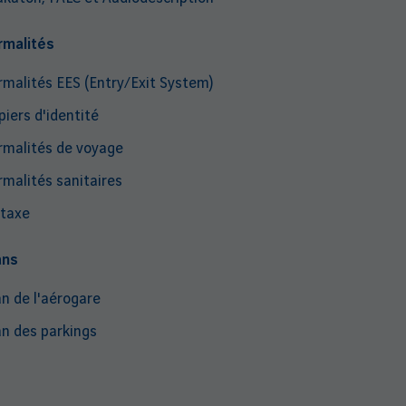
rmalités
rmalités EES (Entry/Exit System)
piers d'identité
rmalités de voyage
rmalités sanitaires
taxe
ans
an de l'aérogare
an des parkings