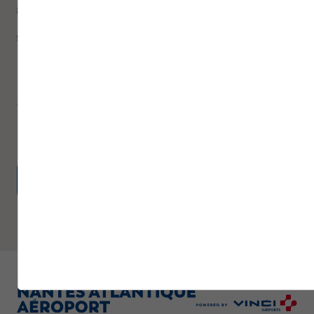
Les étapes du voyage
Les services
Voir les étapes
Découvrir les
services à
l'aéroport