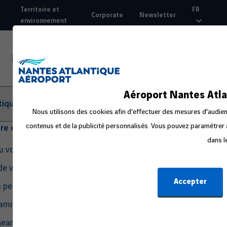
Aller
Territoire et
FR
Corporate
Newsletter
au
environnement
Top
contenu
nav
principal
Aéroport Nantes Atla
tique
Nous utilisons des cookies afin d’effectuer des mesures d'audienc
contenus et de la publicité personnalisés. Vous pouvez paramétrer à
tre départ
dans l
du voyage
de voyage
Accepter
a peur en avion
amille ou avec un bébé
eant seul