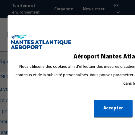
Aller
Territoire et
FR
Corporate
Newsletter
au
environnement
Top
contenu
nav
principal
Aéroport Nantes Atla
tique
Nous utilisons des cookies afin d’effectuer des mesures d'audienc
contenus et de la publicité personnalisés. Vous pouvez paramétrer à
tre départ
dans l
du voyage
de voyage
Accepter
a peur en avion
amille ou avec un bébé
eant seul