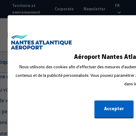
Aller
Territoire et
FR
Corporate
Newsletter
au
environnement
Top
contenu
nav
principal
Aéroport Nantes Atla
tique
Nous utilisons des cookies afin d’effectuer des mesures d'audienc
contenus et de la publicité personnalisés. Vous pouvez paramétrer à
tre départ
dans l
du voyage
de voyage
Accepter
a peur en avion
amille ou avec un bébé
eant seul