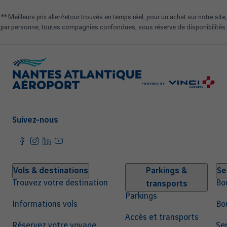
** Meilleurs prix aller/retour trouvés en temps réel, pour un achat sur notre site,
par personne, toutes compagnies confondues, sous réserve de disponibilités.
Suivez-nous
Navigation
Vols & destinations
Parkings &
Se
Trouvez votre destination
Bo
transports
principale
Parkings
Informations vols
Bo
Accès et transports
Réservez votre voyage
Ser