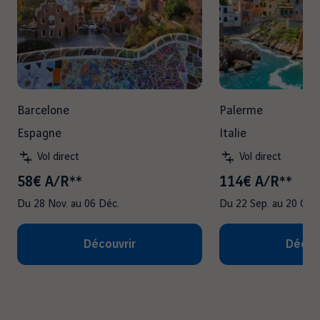
Barcelone
Palerme
Espagne
Italie
Vol direct
Vol direct
58€ A/R**
114€ A/R**
Du
28 Nov.
au
06 Déc.
Du
22 Sep.
au
20 Oct.
Découvrir
Décou