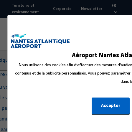
Aller
Territoire et
FR
Corporate
Newsletter
au
environnement
Top
contenu
nav
principal
Aéroport Nantes Atla
tique
Nous utilisons des cookies afin d’effectuer des mesures d'audienc
contenus et de la publicité personnalisés. Vous pouvez paramétrer à
tre départ
dans l
du voyage
de voyage
Accepter
a peur en avion
amille ou avec un bébé
eant seul