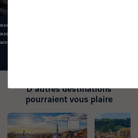
#aeroportnantes
#aeroportnantesatlantique
#espagne
#madrid
#soleil
#tapas
#voyage
D'autres destinations
pourraient vous plaire