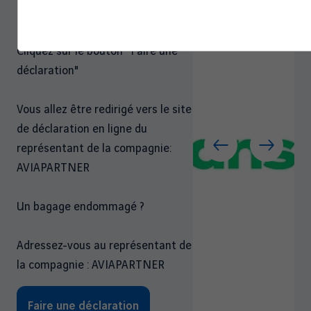
Un bagage retardé ?
Cliquez sur le bouton "Faire une
déclaration"
Vous allez être redirigé vers le site
de déclaration en ligne du
représentant de la compagnie:
AVIAPARTNER
Un bagage endommagé ?
Adressez-vous au représentant de
la compagnie : AVIAPARTNER
Faire une déclaration