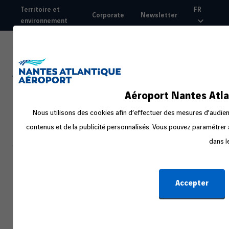
Aller
Territoire et
FR
Corporate
Newsletter
au
environnement
Top
contenu
nav
principal
Aéroport Nantes Atla
Nous utilisons des cookies afin d’effectuer des mesures d'audienc
contenus et de la publicité personnalisés. Vous pouvez paramétrer à
dans l
Un bagage retardé ou
Accepter
endommagé ?