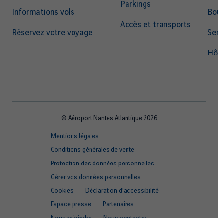
Parkings
Informations vols
Bo
Accès et transports
Réservez votre voyage
Ser
Hô
© Aéroport Nantes Atlantique 2026
Footer
Mentions légales
quick
Conditions générales de vente
links
Protection des données personnelles
Gérer vos données personnelles
Cookies
Déclaration d'accessibilité
Espace presse
Partenaires
Nous rejoindre
Nous contacter