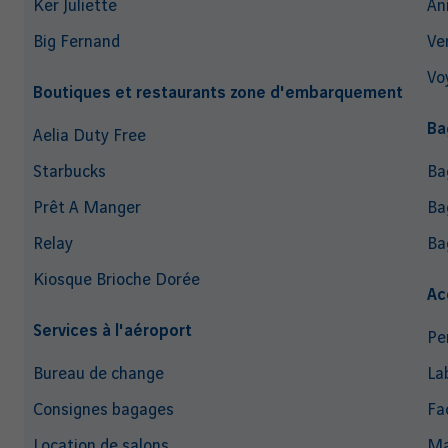
Ker Juliette
An
Big Fernand
Ve
Vo
Boutiques et restaurants zone d'embarquement
Ba
Aelia Duty Free
Starbucks
Ba
Prêt A Manger
Ba
Relay
Ba
Kiosque Brioche Dorée
Ac
Services à l'aéroport
Pe
Bureau de change
La
Consignes bagages
Fac
Location de salons
Ma