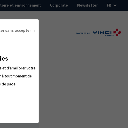
itoire et environnement
Corporate
Newsletter
FR
uer sans accepter →
ies
e et d’améliorer votre
er à tout moment de
s de page.