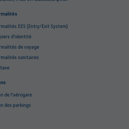
rmalités
rmalités EES (Entry/Exit System)
piers d'identité
rmalités de voyage
rmalités sanitaires
taxe
ans
an de l'aérogare
an des parkings