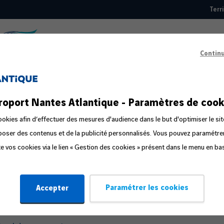
Terr
Top
nav
Contin
Guide pratique
roport Nantes Atlantique - Paramètres de cook
éparer votre départ
okies afin d’effectuer des mesures d'audience dans le but d'optimiser le sit
oposer des contenus et de la publicité personnalisés. Vous pouvez paramétr
s étapes du voyage
ite vos cookies via le lien « Gestion des cookies » présent dans le menu en ba
mpagnon de voyage
stion de la peur en avion
Paramétrer les cookies
Accepter
yager en famille ou avec un bébé
fant voyageant seul