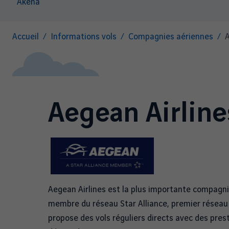
Akena
Fil
Accueil
Informations vols
Compagnies aériennes
A
d'Ariane
Aegean Airline
Aegean Airlines est la plus importante compagn
membre du réseau Star Alliance, premier réseau 
propose des vols réguliers directs avec des pre