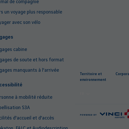
imal de compagnie
rs un voyage plus responsable
yager avec son vélo
gages
gages cabine
gages de soute et hors format
Top
gages manquants à l'arrivée
Territoire et
Corpor
nav
environnement
cessibilité
FR
rsonne à mobilité réduite
bellisation S3A
ilités d'accueil et d'accès
katon, FALC et Audiodescription