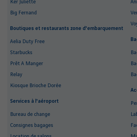
Ker Juliette
An
Big Fernand
Ve
Vo
Boutiques et restaurants zone d'embarquement
Ba
Aelia Duty Free
Starbucks
Ba
Prêt A Manger
Ba
Relay
Ba
Kiosque Brioche Dorée
Ac
Services à l'aéroport
Pe
Bureau de change
La
Consignes bagages
Fac
Location de salons
Ma