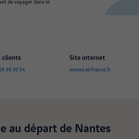
met de voyager dans le
 clients
Site internet
 69 39 36 54
wwws.airfrance.fr
ce
au départ de Nantes