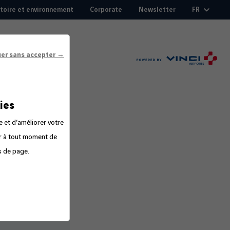
itoire et environnement
Corporate
Newsletter
FR
uer sans accepter →
ies
e et d’améliorer votre
er à tout moment de
s de page.