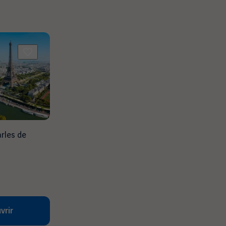
arles de
vrir