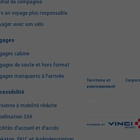
imal de compagnie
rs un voyage plus responsable
yager avec son vélo
gages
gages cabine
gages de soute et hors format
Top
gages manquants à l'arrivée
Territoire et
Corpor
nav
environnement
cessibilité
FR
rsonne à mobilité réduite
bellisation S3A
ilités d'accueil et d'accès
katon, FALC et Audiodescription