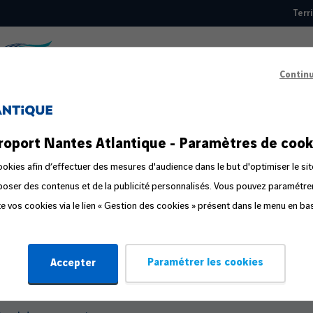
Terr
Top
nav
Contin
Guide pratique
roport Nantes Atlantique - Paramètres de cook
éparer votre départ
okies afin d’effectuer des mesures d'audience dans le but d'optimiser le sit
oposer des contenus et de la publicité personnalisés. Vous pouvez paramétr
s étapes du voyage
ite vos cookies via le lien « Gestion des cookies » présent dans le menu en ba
mpagnon de voyage
stion de la peur en avion
Paramétrer les cookies
Accepter
yager en famille ou avec un bébé
fant voyageant seul