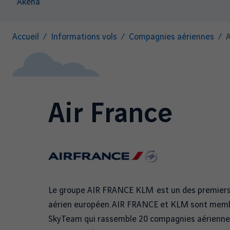
Akena
Fil
Accueil
Informations vols
Compagnies aériennes
A
d'Ariane
Air France
Le groupe AIR FRANCE KLM est un des premiers
aérien européen. AIR FRANCE et KLM sont membr
SkyTeam qui rassemble 20 compagnies aériennes,