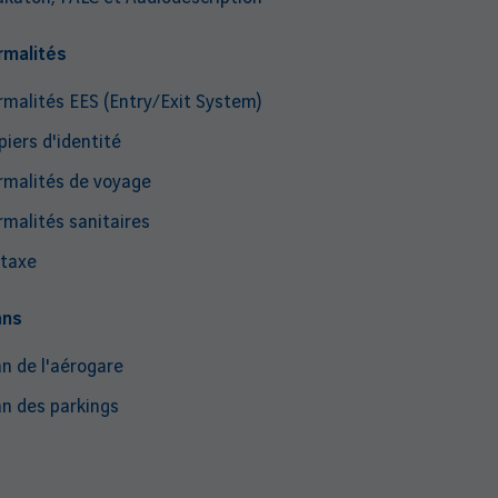
rmalités
rmalités EES (Entry/Exit System)
piers d'identité
rmalités de voyage
rmalités sanitaires
taxe
ans
an de l'aérogare
an des parkings