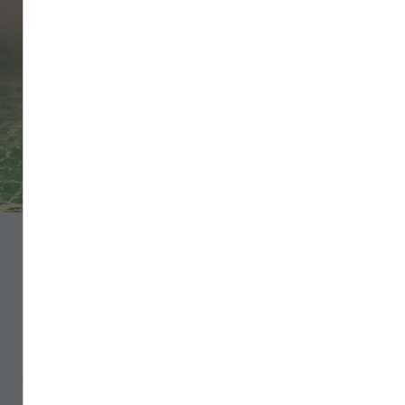
Les amateurs de
grands espaces
seront conquis pas le
Canada. Été comme
hiver, la nature y
dévoile toute sa
beauté.