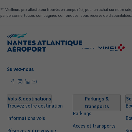
** Meilleurs prix aller/retour trouvés en temps réel, pour un achat sur notre site,
par personne, toutes compagnies confondues, sous réserve de disponibilités.
Suivez-nous
Navigation
Vols & destinations
Parkings &
Se
Trouvez votre destination
Bo
transports
principale
Parkings
Informations vols
Bo
Accès et transports
Réservez votre voyage
Ser