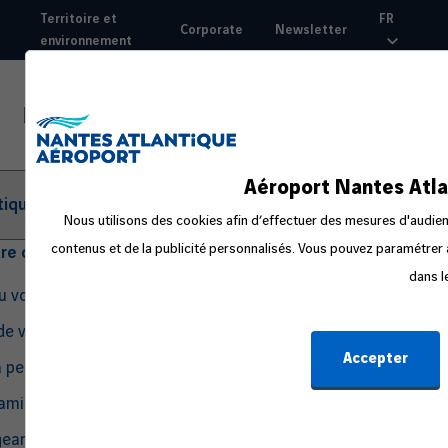
Aller
Territoire et
FR
Corporate
Newsletter
au
environnement
Top
contenu
nav
principal
Aéroport Nantes Atla
tique
Nous utilisons des cookies afin d’effectuer des mesures d'audienc
contenus et de la publicité personnalisés. Vous pouvez paramétrer à
tre départ
dans l
du voyage
de voyage
Accepter
a peur en avion
amille ou avec un bébé
eant seul