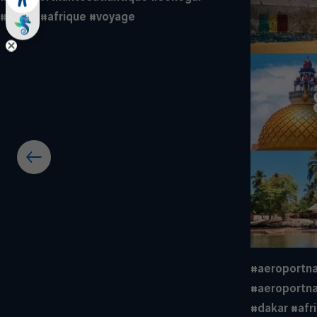
#dakar
#afrique
#voyage
#aeroportn
#aeroportna
#dakar
#afr