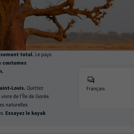
sement total.
Le pays
es coutumes
n.
aint-Louis.
Quittez
Français
vivre de l’Île de Gorée.
es naturelles
es.
Essayez le kayak