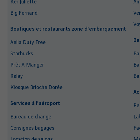
Ker Juliette
An
Big Fernand
Ve
Vo
Boutiques et restaurants zone d'embarquement
Ba
Aelia Duty Free
Starbucks
Ba
Prêt A Manger
Ba
Relay
Ba
Kiosque Brioche Dorée
Ac
Services à l'aéroport
Pe
Bureau de change
La
Consignes bagages
Fac
Location de salons
Ma