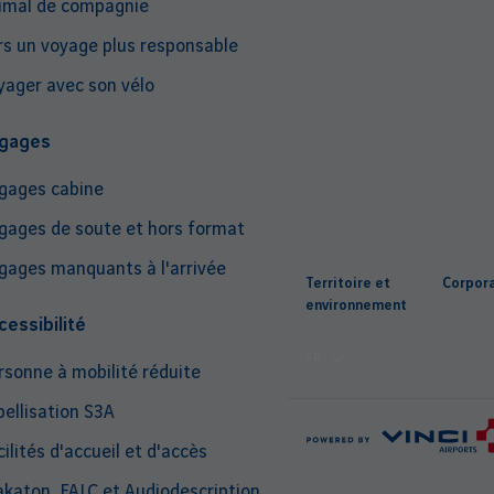
imal de compagnie
rs un voyage plus responsable
yager avec son vélo
gages
gages cabine
gages de soute et hors format
Top
gages manquants à l'arrivée
Territoire et
Corpor
nav
environnement
cessibilité
FR
rsonne à mobilité réduite
bellisation S3A
ilités d'accueil et d'accès
katon, FALC et Audiodescription