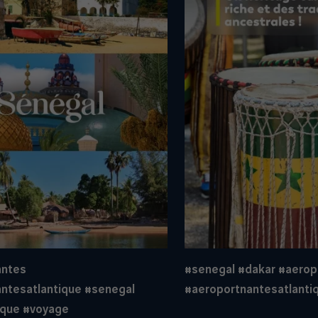
antes
#senegal
#dakar
#aerop
ntesatlantique
#senegal
#aeroportnantesatlanti
ique
#voyage