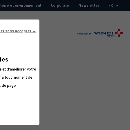
itoire et environnement
Corporate
Newsletter
FR
uer sans accepter →
ies
e et d’améliorer votre
er à tout moment de
s de page.