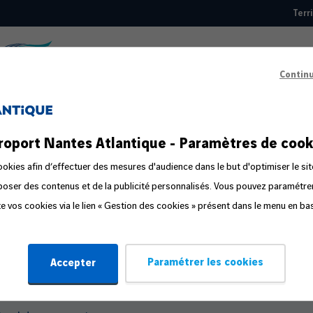
Terr
Top
nav
Contin
Guide pratique
roport Nantes Atlantique - Paramètres de cook
éparer votre départ
okies afin d’effectuer des mesures d'audience dans le but d'optimiser le sit
oposer des contenus et de la publicité personnalisés. Vous pouvez paramétr
s étapes du voyage
ite vos cookies via le lien « Gestion des cookies » présent dans le menu en ba
mpagnon de voyage
stion de la peur en avion
Paramétrer les cookies
Accepter
yager en famille ou avec un bébé
fant voyageant seul