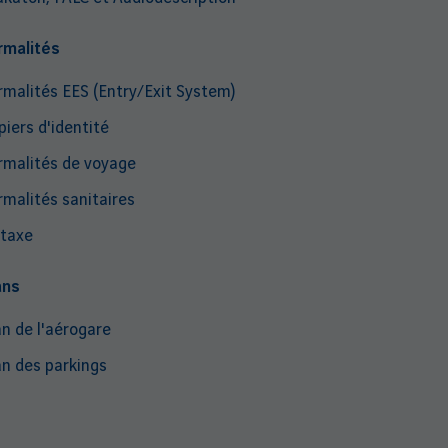
rmalités
rmalités EES (Entry/Exit System)
piers d'identité
rmalités de voyage
rmalités sanitaires
taxe
ans
an de l'aérogare
an des parkings