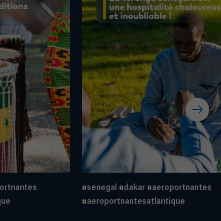
ortnantes
#senegal
#dakar
#aeroportnantes
que
#aeroportnantesatlantique