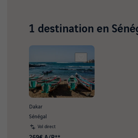
1
destination en
Séné
Dakar
Sénégal
Vol direct
269€ A/R**