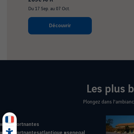
Du
17 Sep.
au
07 Oct.
Découvrir
Les plus 
Plongez dans l'ambianc
#aeroportnantes
#aeroportnantesatlantique
#senegal