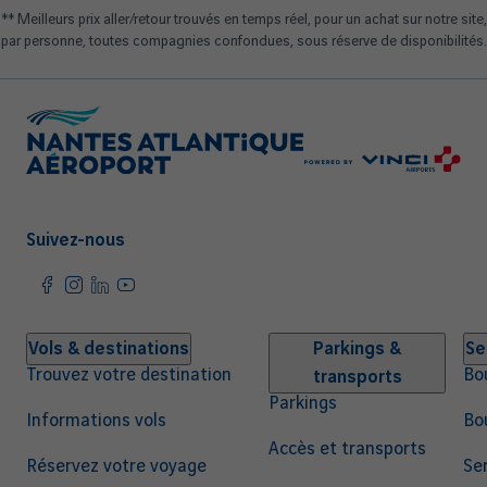
** Meilleurs prix aller/retour trouvés en temps réel, pour un achat sur notre site,
par personne, toutes compagnies confondues, sous réserve de disponibilités.
Suivez-nous
Navigation
Vols & destinations
Parkings &
Se
Trouvez votre destination
Bo
transports
principale
Parkings
Informations vols
Bo
Accès et transports
Réservez votre voyage
Ser