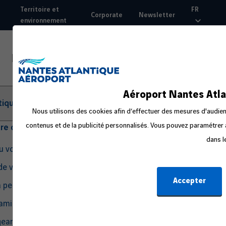
Aller
Territoire et
FR
Corporate
Newsletter
au
environnement
Top
contenu
nav
principal
Aéroport Nantes Atla
tique
Nous utilisons des cookies afin d’effectuer des mesures d'audienc
contenus et de la publicité personnalisés. Vous pouvez paramétrer à
tre départ
dans l
du voyage
de voyage
Accepter
a peur en avion
amille ou avec un bébé
eant seul