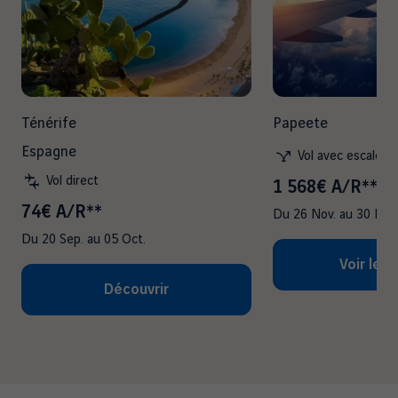
Ténérife
Papeete
Espagne
Vol avec escales
Vol direct
1 568€ A/R**
74€ A/R**
Du
26 Nov.
au
30 Nov
Du
20 Sep.
au
05 Oct.
Voir les 
Découvrir