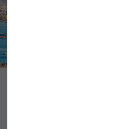
Aux portes de l’Asie,
admirez les fabuleux
trésors qu’abrite la
Turquie. D’Istanbul à
Ankara, en passant
par Antalya,
appréciez la
gentillesse et