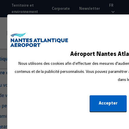
Aller
Territoire et
FR
Corporate
Newsletter
au
environnement
Top
contenu
nav
principal
Aéroport Nantes Atla
tique
Nous utilisons des cookies afin d’effectuer des mesures d'audienc
contenus et de la publicité personnalisés. Vous pouvez paramétrer à
tre départ
dans l
du voyage
de voyage
Accepter
a peur en avion
amille ou avec un bébé
eant seul