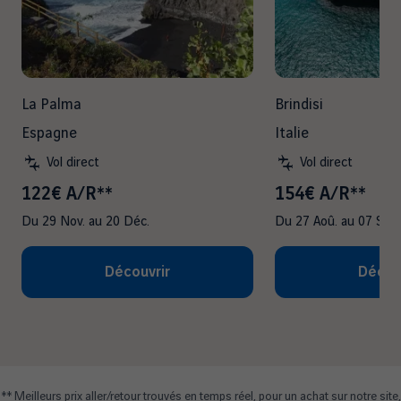
La Palma
Brindisi
Espagne
Italie
Vol direct
Vol direct
122€ A/R**
154€ A/R**
Du
29 Nov.
au
20 Déc.
Du
27 Aoû.
au
07 Sep.
Découvrir
Décou
** Meilleurs prix aller/retour trouvés en temps réel, pour un achat sur notre site,